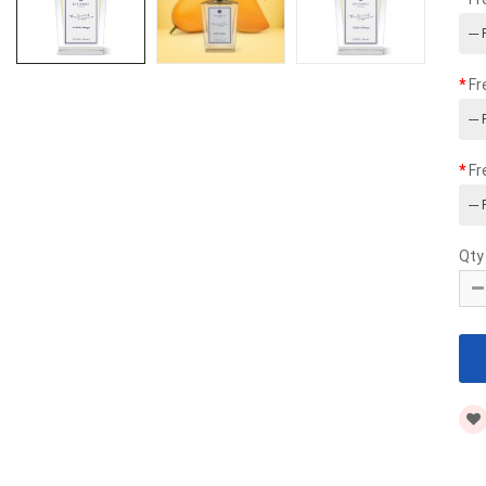
Fr
Fr
Qty