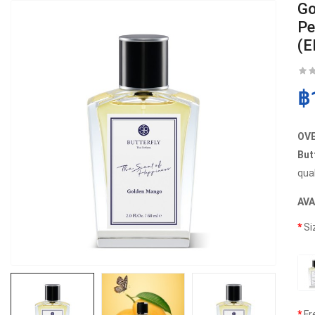
Go
Pe
(E
฿
OV
But
qua
AVA
Si
Fr